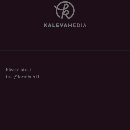
Käyttäjätuki:
tuki@localhub.fi