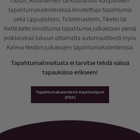
Oulun, Rovaniemen tai Kuusamon kaupunkien
tapahtumakalentereissa ilmoitettuja tapahtumia
sekä Lippupisteen, Ticketmasterin, Tiketin tai
Netticketin ilmoittamia tapahtumia julkaistaan pieniä
poikkeuksia lukuun ottamatta automaattisesti myös
Kaleva Median julkaisujen tapahtumakalenterissa.
Tapahtumailmoitusta ei tarvitse tehdä näissä
tapauksissa erikseen!
Tapahtumakalenterin käyttöohjeet
(PDF)