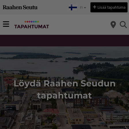
Sivu vaihtui: Löydä Raahen Seudun tapahtumat
Valitse kieli:
Lisää tapahtuma
FI
Löydä Raahen Seudun
tapahtumat