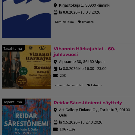
Kirjastokuja 1, 90900 Kiiminki
la 8.8.2026 - su 9.8.2026
KiiminkiSeura
Ilmainen
Vihannin Härkäjuhlat - 60.
Tapahtuma
juhlavuosi
Alpuantie 38, 86460 Alpua
la 8.8.2026 klo 16:00 - 23:00
25€
vihanninharkajuhlat
Esteetön
Tapa
Tapahtuma
Reidar Särestöniemi näyttely
Art Gallery Finland Oy, Torikatu 7, 90100
Oulu
la 9.5.2026 - su 27.9.2026
10€ - 12€