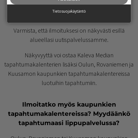
Tietosuojakäytäntö
Lisää tapahtumasi näkyvyyttä
Varmista, että ilmoituksesi on näkyvästi esillä
alueellasi uutispalvelussamme.
Näkyvyyttä voi ostaa Kaleva Median
tapahtumakalenterien lisäksi Oulun, Rovaniemen ja
Kuusamon kaupunkien tapahtumakalentereissa
luotuihin tapahtumiin.
I
lmoitatko myös kaupunkien
tapahtumakalentereissa? Myydäänkö
tapahtumaasi lippupalvelussa?