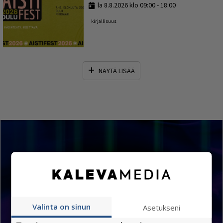
la 8.8.2026 klo 09:00 - 18:00
kirjallisuus
NÄYTÄ LISÄÄ
Tapahtumat kartalla
Valinta on sinun
Asetukseni