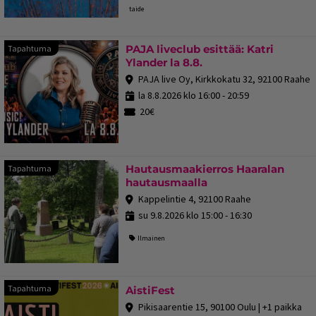
taide
PAJA liveclub esittää: Katri
Tapahtuma
Ylander la 8.8.
PAJA live Oy, Kirkkokatu 32, 92100 Raahe
la 8.8.2026 klo 16:00 - 20:59
20€
Hautausmaakierros Haaralan
Tapahtuma
hautausmaalla
Kappelintie 4, 92100 Raahe
su 9.8.2026 klo 15:00 - 16:30
Ilmainen
Tapahtuma
Tapahtuma
AistiFest
Pikisaarentie 15, 90100 Oulu | +1 paikka