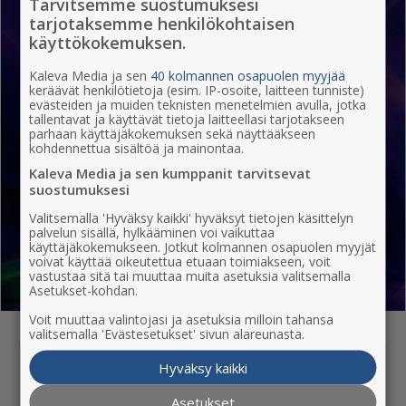
Tarvitsemme suostumuksesi
tarjotaksemme henkilökohtaisen
Lapset ja perhe
Musiikki
käyttökokemuksen.
Kaleva Media ja sen
40 kolmannen osapuolen myyjää
keräävät henkilötietoja (esim. IP-osoite, laitteen tunniste)
evästeiden ja muiden teknisten menetelmien avulla, jotka
tallentavat ja käyttävät tietoja laitteellasi tarjotakseen
Liikunta ja urheilu
Museot ja näyttelyt
parhaan käyttäjäkokemuksen sekä näyttääkseen
kohdennettua sisältöä ja mainontaa.
Kaleva Media ja sen kumppanit tarvitsevat
suostumuksesi
Valitsemalla 'Hyväksy kaikki' hyväksyt tietojen käsittelyn
Luonto ja hyvinvointi
Klubit ja ravintolat
palvelun sisällä, hylkääminen voi vaikuttaa
käyttäjäkokemukseen. Jotkut kolmannen osapuolen myyjät
voivat käyttää oikeutettua etuaan toimiakseen, voit
vastustaa sitä tai muuttaa muita asetuksia valitsemalla
Asetukset-kohdan.
Voit muuttaa valintojasi ja asetuksia milloin tahansa
valitsemalla 'Evästesetukset' sivun alareunasta.
Hyväksy kaikki
Ilmoittaja
Asetukset